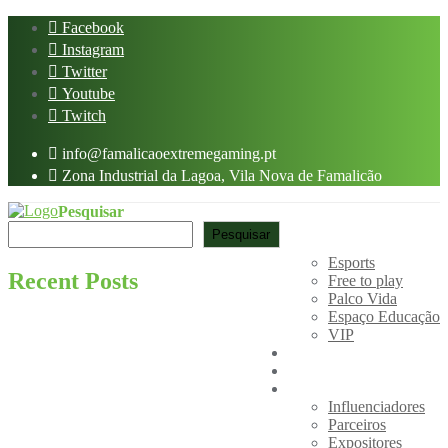
Skip
Facebook
to
Instagram
content
Twitter
Youtube
Twitch
info@famalicaoextremegaming.pt
Zona Industrial da Lagoa, Vila Nova de Famalicão
Pesquisar
Home
Pesquisar
Áreas
Esports
Recent Posts
Free to play
Palco Vida
Espaço Educação
VIP
CS:GO CUP
Cultura POP
Presenças
Influenciadores
Parceiros
Expositores