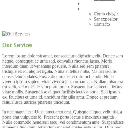
Visitas de Estudo
Informações
Como chegar
Ser expositor
Contacto
Our Services
Lorem ipsum dolor sit amet, consectetur adipiscing elit. Donec sem
neque, consequat ac urna sed, convallis rhoncus lacus. Morbi
interdum diam ut venenatis posuere. Nulla sed sem pharetra,
tristique ex id, aliquet ligula. Nulla at tellus nulla. Mauris iaculis
consectetur sodales. Fusce dictum nisi et rutrum blandit. Nulla
viverra ipsum sapien, vitae viverra justo ornare eu. Nullam pharetra
est velit, vel molestie sem porttitor eu. Suspendisse laoreet et lectus
vitae mollis. Suspendisse aliquet facilisis lacus a porta. Sed ipsum
ex, faucibus et urna id, tincidunt fringilla arcu. Donec et pretium
felis. Fusce ultrices pharetra tincidunt.
In nec magna est. Ut sit amet arcu erat. Quisque aliquet velit nisi, a
porta erat vulputate id. Praesent porta lectus a maximus sagittis.
Nulla commodo hendrerit arcu, vel condimentum ante. Suspendisse
at magna tincidunt, bibendum mi eget, malesuada lectus. Duis nec