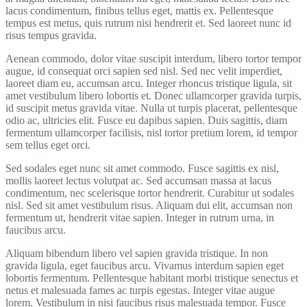
lacus condimentum, finibus tellus eget, mattis ex. Pellentesque
tempus est metus, quis rutrum nisi hendrerit et. Sed laoreet nunc id
risus tempus gravida.
Aenean commodo, dolor vitae suscipit interdum, libero tortor tempor
augue, id consequat orci sapien sed nisl. Sed nec velit imperdiet,
laoreet diam eu, accumsan arcu. Integer rhoncus tristique ligula, sit
amet vestibulum libero lobortis et. Donec ullamcorper gravida turpis,
id suscipit metus gravida vitae. Nulla ut turpis placerat, pellentesque
odio ac, ultricies elit. Fusce eu dapibus sapien. Duis sagittis, diam
fermentum ullamcorper facilisis, nisl tortor pretium lorem, id tempor
sem tellus eget orci.
Sed sodales eget nunc sit amet commodo. Fusce sagittis ex nisl,
mollis laoreet lectus volutpat ac. Sed accumsan massa at lacus
condimentum, nec scelerisque tortor hendrerit. Curabitur ut sodales
nisl. Sed sit amet vestibulum risus. Aliquam dui elit, accumsan non
fermentum ut, hendrerit vitae sapien. Integer in rutrum urna, in
faucibus arcu.
Aliquam bibendum libero vel sapien gravida tristique. In non
gravida ligula, eget faucibus arcu. Vivamus interdum sapien eget
lobortis fermentum. Pellentesque habitant morbi tristique senectus et
netus et malesuada fames ac turpis egestas. Integer vitae augue
lorem. Vestibulum in nisi faucibus risus malesuada tempor. Fusce