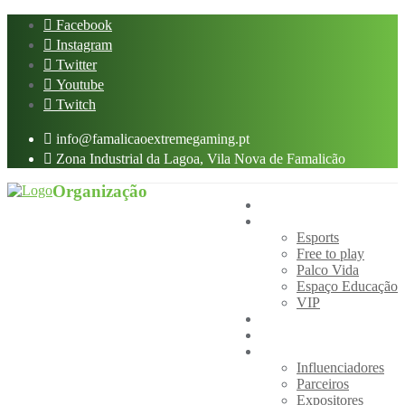
Skip
Facebook
to
Instagram
content
Twitter
Youtube
Twitch
info@famalicaoextremegaming.pt
Zona Industrial da Lagoa, Vila Nova de Famalicão
Organização
Home
Áreas
Esports
Free to play
Palco Vida
Espaço Educação
VIP
CS:GO CUP
Cultura POP
Presenças
Influenciadores
Parceiros
Expositores